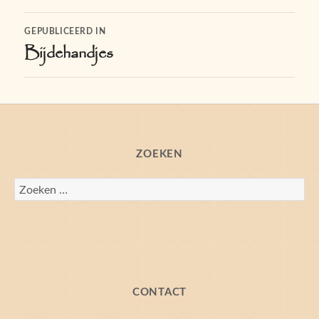
Bericht
GEPUBLICEERD IN
Bijdehandjes
navigatie
ZOEKEN
Zoeken
naar:
CONTACT