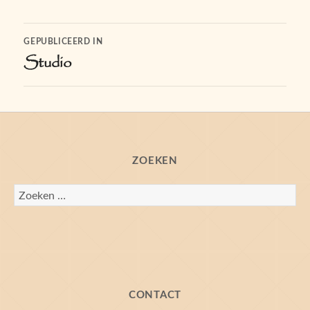
grootte
Bericht
GEPUBLICEERD IN
Studio
navigatie
ZOEKEN
Zoeken
naar:
CONTACT