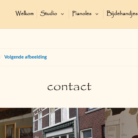
Welkom
Studio
Pianoles
Bijdehandjes
Over de Studio
Over de docente
Verhuur
Over de pianoles
Volgende afbeelding
Praktische informatie
contact