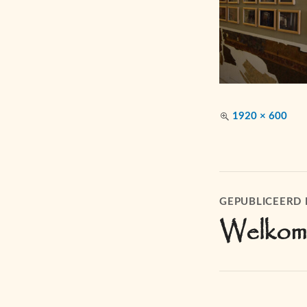
Volledige
1920 × 600
grootte
Bericht
GEPUBLICEERD 
navigatie
Welkom 